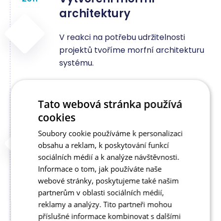
architektury
V reakci na potřebu udržitelnosti
projektů tvoříme morfní architekturu
systému.
Tato webová stránka používá
Zaměření na velké e-
2012
cookies
shopy
Soubory cookie používáme k personalizaci
obsahu a reklam, k poskytování funkcí
Ve spolupráci s externími agenturami
sociálních médií a k analýze návštěvnosti.
začínáme tvořit e-shopy pro přední
Informace o tom, jak používáte naše
hráče na e-commerce trhu. Naplno
webové stránky, poskytujeme také našim
poznáváme, jaké problémy tito klienti
partnerům v oblasti sociálních médií,
řeší v oblasti systému a integrací.
reklamy a analýzy. Tito partneři mohou
příslušné informace kombinovat s dalšími