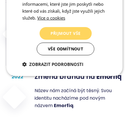
informacemi, které jste jim poskytli nebo
které od vás získali, když jste využili jejich
Založení Webtownu
2018
služeb.
Více o cookies
Zakládáme Webtown, který se
PŘIJMOUT VŠE
zaměřuje na akceleraci produktového
rozvoje e-commerce řešení +
VŠE ODMÍTNOUT
integrační platformy.
ZOBRAZIT PODROBNOSTI
Změna brandu na
Emorfiq
2022
Nezbytně nutné
Analytické
cookies
cookies
Název nám začíná být těsný. Svou
identitu nacházíme pod novým
Marketingové
Funkční cookies
názvem
Emorfiq
.
cookies