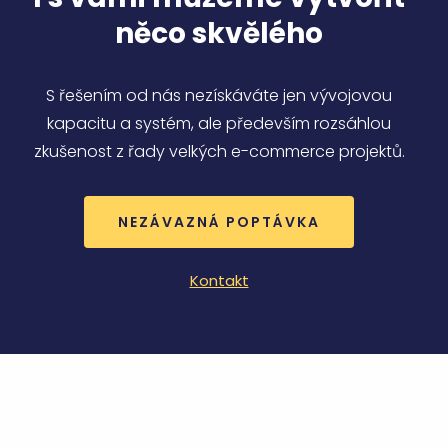
zlepšila
uživate
něco skvělého
zkušeno
CookieScriptConsent
5
Tento s
CookieScript
měsíců
cookie
.emorfiq.com
3
používá
S řešením od nás nezískáváte jen vývojovou
týdny
služba
Cookie-
kapacitu a systém, ale především rozsáhlou
Script.
zapama
zkušenost z řady velkých e-commerce projektů.
předvol
souhlas
soubor
cookie
návštěv
NEZÁVAZNÁ POPTÁVKA
Je nutn
banner
cookie
Cookie-
Kontakt
Script.
fungova
správně
__cf_bm
29
Tento s
Cloudflare
minut
cookie 
Inc.
57
používá
.t.co
sekund
rozlišen
lidmi a
roboty. 
pro we
přínosn