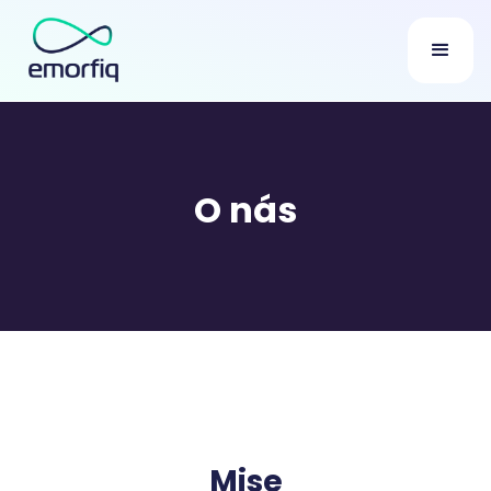
O nás
Mise