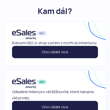
bylo m
podáva
Kam dál?
platné 
o použí
jejich
webový
stránek.
Storage declaration
Storage
Název
Popis
type
Robustní B2C e-shop systém s morfní architekturou
lastExternalReferrerTime
Místní
Chci vědet více
úložiště
radar_session
Místní
úložiště
leady_tab_id
Místní
úložiště
radar_sn_sg
Úložiště
relace
Odladěné řešení pro váš B2B portál, které nakopne
_cltk
Úložiště
relace
váš prodej
sid
Místní
úložiště
Chci vědet více