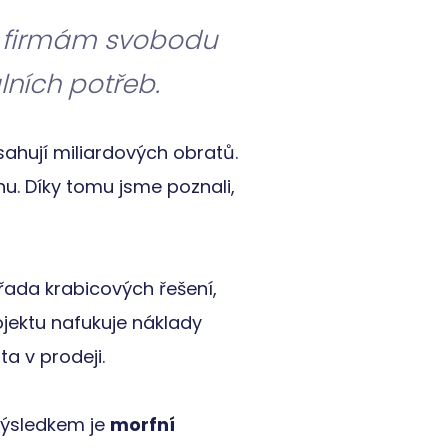
ne firmám svobodu
i lidmi a roboty. To
 platné zprávy o
lních potřeb.
u uživatele a volby
menává údaje o
sahují miliardových obratů.
rany osobních
eference budou v
hu. Díky tomu jsme poznali,
i zařízení, která
oužívání a zlepšila
ript.com k
 cookie
 řada krabicových řešení,
kie-Script.com
rojektu nafukuje náklady
i lidmi a roboty. To
ta v prodeji.
 platné zprávy o
Výsledkem je
morfní