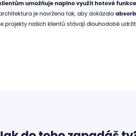
Storage type
klientům umožňuje naplno využít hotové funkce, 
erTime
Místní úložiště
 architektura je navržena tak, aby dokázala
absorb
Místní úložiště
se projekty našich klientů stávají dlouhodobě udržit
Místní úložiště
Úložiště relace
Úložiště relace
Místní úložiště
Místní úložiště
Místní úložiště
Úložiště relace
Úložiště relace
Místní úložiště
Místní úložiště
pires
Místní úložiště
Místní úložiště
Jak do toho zapadáš ty
Úložiště relace