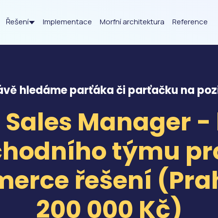
Řešení
Implementace
Morfní architektura
Reference
ávě hledáme parťáka či parťačku na pozi
 Sales Manager -
hodního týmu pr
erce řešení (Prah
200 000 Kč)