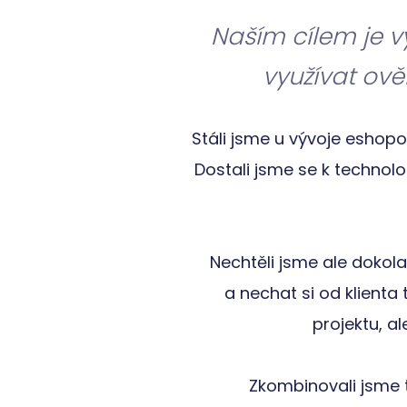
Naším cílem je v
__cf_bm
využívat ově
VISITOR_PRIVACY_
Stáli jsme u vývoje eshopo
Dostali jsme se k technolo
udid
CookieScriptConse
Nechtěli jsme ale dokola
a nechat si od klienta 
__cf_bm
projektu, al
Storage declaratio
Zkombinovali jsme t