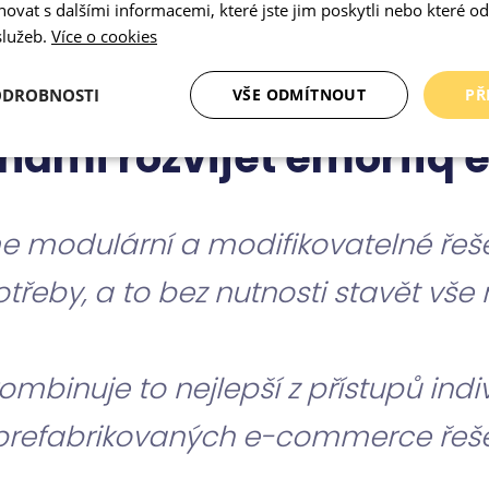
vat s dalšími informacemi, které jste jim poskytli nebo které od 
 služeb.
Více o cookies
ODROBNOSTI
VŠE ODMÍTNOUT
PŘ
 námi rozvíjet emorfiq 
é
Analytické
Marketingové
Funkční cookies
cookies
cookies
e modulární a modifikovatelné řeše
otřeby, a to bez nutnosti stavět vše
ookies
Analytické cookies
Marketingové cookies
Funkční cookies
N
ry cookie umožňují základní funkce webových stránek, jako je přihlášení uživatele a
ombinuje to nejlepší z přístupů indi
zbytně nutných souborů cookie správně používat.
Poskytovatel
prefabrikovaných e-commerce řeše
Vyprší
Popis
/
Doména
29
Tento soubor cookie se používá k rozlišení mez
Cloudflare
minut
je pro web přínosné, aby bylo možné podávat
Inc.