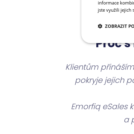
informace kombino
jste využili jejich
ZOBRAZIT P
Proč s
Nezbytně nutn
cookies
Klientům přináším
pokryje jejich p
Nezbytně nutné c
Nezbytně nutné soubo
Emorfiq eSales k
stránky nelze bez ne
a 
Název
__cf_bm