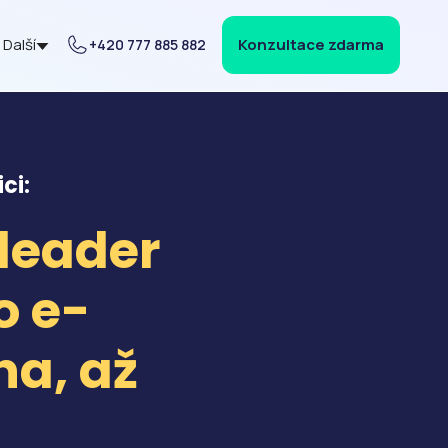
Další
Konzultace zdarma
+420 777 885 882
ci:
 leader
o e-
a, až