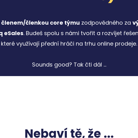
t
členem/členkou core týmu
zodpovědného za
v
q eSales
. Budeš spolu s námi tvořit a rozvíjet řeše
které využívají přední hráči na trhu online prodeje.
Sounds good? Tak čti dál ...
Nebaví tě, že ...