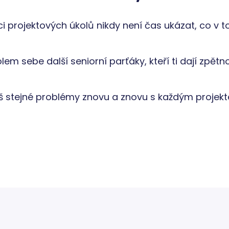
i projektových úkolů nikdy není čas ukázat, co v t
em sebe další seniorní parťáky, kteří ti dají zpět
íš stejné problémy znovu a znovu s každým projek