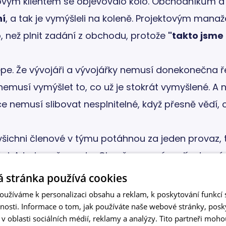
ovým klientem se objevovalo kolo. Obchodníkům a
ní
, a tak je vymýšleli na koleně. Projektovým man
o, než plnit zadání z obchodu, protože
"takto jsme t
lépe. Že vývojáři a vývojářky nemusí donekonečna ř
y nemusí vymýšlet to, co už je stokrát vymyšlené. A
 nemusí slibovat nesplnitelné, když přesně vědí,
 všichni členové v týmu potáhnou za jeden provaz,
ci. A to je naše cesta. Chceš se na ní podívat s n
 stránka používá cookies
užíváme k personalizaci obsahu a reklam, k poskytování funkcí s
vnosti. Informace o tom, jak používáte naše webové stránky, pos
 oblasti sociálních médií, reklamy a analýzy. Tito partneři moho