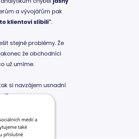
 analytikům chyběl
jasný
ažerům a vývojářům pak
o klientovi slíbili"
.
ešit stejné problémy. Že
 nakonec že obchodníci
 co už umíme.
 tak si navzájem usnadní
ámi?
ociálních médií a
kytujeme také
u příslušné