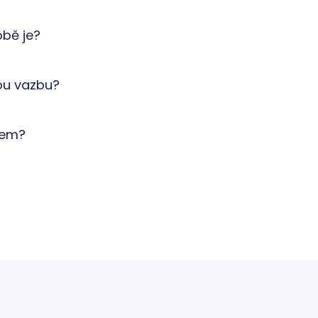
obě je?
nou vazbu?
tem?