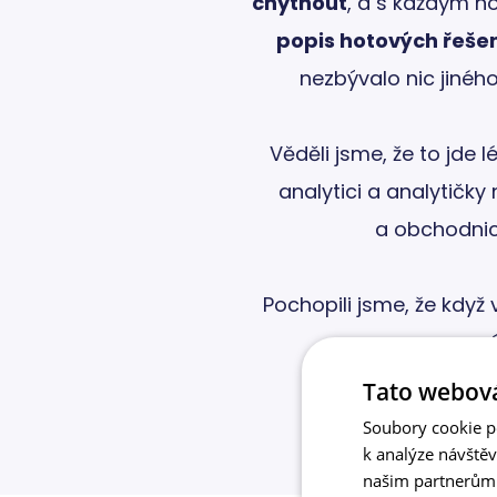
chytnout
, a s každým n
popis hotových řeše
nezbývalo nic jinéh
Věděli jsme, že to jde 
analytici a analytičk
a obchodnice
Pochopili jsme, že když
prá
Tato webová
Soubory cookie po
k analýze návště
našim partnerům v