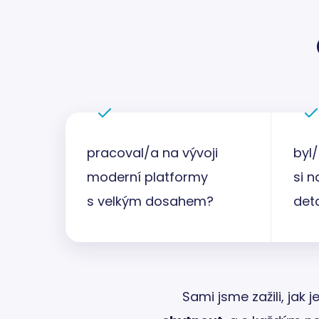
pracoval/a na vývoji
byl
moderní platformy
si 
s velkým dosahem?
det
Sami jsme zažili, jak