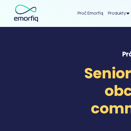
Proč Emorfiq
Produkty
Pr
Senior
obc
comm