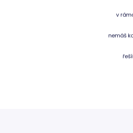
v rámc
nemáš kol
řeš