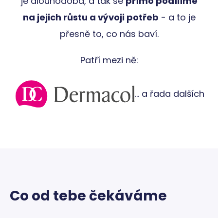
je dlouhodobá, a tak se
přímo podílíme
pro we
přínosn
na jejich růstu a vývoji potřeb
- a to je
bylo m
podáva
přesně to, co nás baví.
platné 
o použí
jejich
webový
Patří mezi ně:
stránek.
VISITOR_PRIVACY_METADATA
5
Tento s
YouTube
měsíců
cookie s
.youtube.com
4
k uklád
... a řada dalších
týdny
souhlas
uživatel
volby
soukrom
jejich
interakc
webem.
Zaznam
údaje o
souhlas
návštěv
různým
zásada
ochran
osobní
Co od tebe čekáváme
údajů a
nastave
které zaj
že jejich