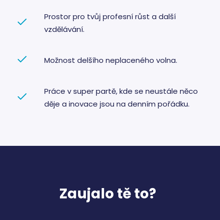
úložiště
radar_session
Místní
Prostor pro tvůj profesní růst a další
úložiště
vzdělávání.
leady_tab_id
Místní
úložiště
radar_sn_sg
Úložiště
Možnost delšího neplaceného volna.
relace
_cltk
Úložiště
relace
Práce v super partě, kde se neustále něco
sid
Místní
děje a inovace jsou na denním pořádku.
úložiště
_gcl_ls
Místní
úložiště
szn:idnts:cch
Místní
úložiště
radar_sn_sh
Úložiště
relace
radar_sn_rs
Úložiště
Zaujalo tě to?
relace
_uetsid_exp
Místní
úložiště