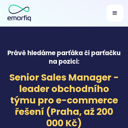
Právě hledáme parťáka či parťačku
na pozici:
Senior Sales Manager -
leader obchodního
týmu pro e-commerce
řešení (Praha, až 200
000 Kč)