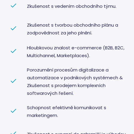
prefere
Zkušenost s vedením obchodního týmu.
budou 
budouc
sezeníc
respekt
Zkušenost s tvorbou obchodního plánu a
udid
.emorfiq.com
4
Tento c
zodpovědnost za jeho plnění.
týdny
se použ
2 dny
jedineč
identifi
zařízení
Hloubkovou znalost e-commerce (B2B, B2C,
mají pří
webové
Multichannel, Marketplaces).
stránce,
sledova
používá
Porozumění procesům digitalizace a
zlepšila
uživate
automatizace v podnikových systémech &
zkušeno
Zkušenost s prodejem komplexních
CookieScriptConsent
5
Tento s
CookieScript
měsíců
cookie
.emorfiq.com
softwarových řešení.
3
používá
týdny
služba
Cookie-
Schopnost efektivně komunikovat s
Script.
zapama
marketingem.
předvol
souhlas
soubor
cookie
návštěv