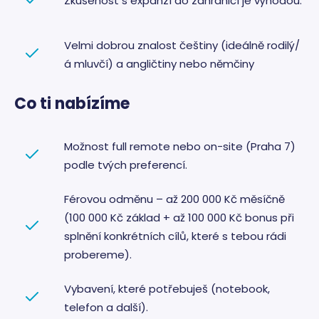
Zkušenost s expanzí do zahraničí je výhodou.
Je nutn
banner
cookie
Cookie-
Velmi dobrou znalost češtiny (ideálně rodilý/
Script.
fungova
á mluvčí) a angličtiny nebo němčiny
správně
__cf_bm
29
Tento s
Cloudflare
Co ti nabízíme
minut
cookie 
Inc.
57
používá
.t.co
sekund
rozlišen
lidmi a
roboty. 
Možnost full remote nebo on-site (Praha 7)
pro we
přínosn
podle tvých preferencí.
bylo m
podáva
platné 
Férovou odměnu – až 200 000 Kč měsíčně
o použí
jejich
(100 000 Kč základ + až 100 000 Kč bonus při
webový
stránek.
splnění konkrétních cílů, které s tebou rádi
Storage declaration
probereme).
Storage
Název
Popis
Vybavení, které potřebuješ (notebook,
type
telefon a další).
lastExternalReferrerTime
Místní