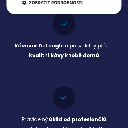
ZOBRAZIT PODROBNOSTI
Nezbytně nutné
Analytické
cookies
cookies
Marketingové
Funkční cookies
Kávovar DeLonghi
a pravidelný přísun
cookies
kvalitní kávy k tobě domů
Nezařazené cookies
Nezbytně nutné cookies
Analytické cookies
Marketingové cookies
Funkční cookies
Pravidelný
úklid od profesionálů
Nezařazené cookies