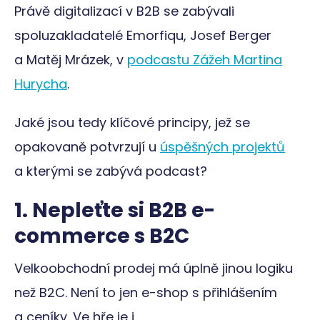
Právě digitalizací v B2B se zabývali
spoluzakladatelé Emorfiqu, Josef Berger
a Matěj Mrázek, v
podcastu Zážeh Martina
Hurycha
.
Jaké jsou tedy klíčové principy, jež se
opakovaně potvrzují u
úspěšných projektů
a kterými se zabývá podcast?
1. Nepleťte si B2B e-
commerce s B2C
Velkoobchodní prodej má úplně jinou logiku
než B2C. Není to jen e-shop s přihlášením
a ceníky. Ve hře je i