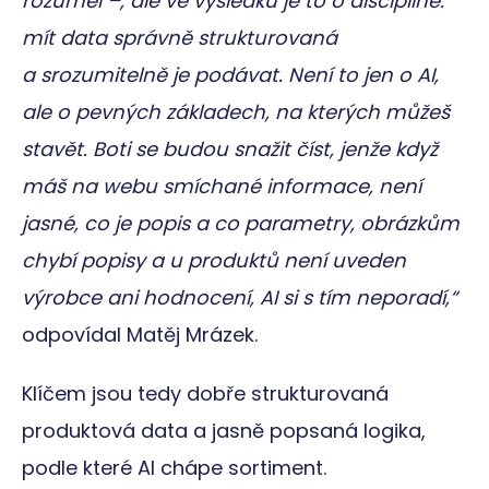
rozuměl –, ale ve výsledku je to o disciplíně:
relace
mít data správně strukturovaná
a srozumitelně je podávat. Není to jen o AI,
Poskytovatel
Poskytovatel
ale o pevných základech, na kterých můžeš
Název
Název
Vyprší
Vyprší
Popis
Popis
/
Doména
/
Doména
Poskytovatel
stavět. Boti se budou snažit číst, jenže když
Název
Vyprší
Popis
_cfuvid
__Secure-YNID
.emorfiq.com
.youtube.com
Zavřením
Tato cookie se
5
/
Doména
prohlížeče
měsíců
používá pro účely
Poskytovatel
/
máš na webu smíchané informace, není
Název
Vyprší
Popis
sledování
4
_ga_X5EGXRMSK8
.emorfiq.com
1 rok 1
Tento soubor
Doména
týdny
uživatelů napříč
měsíc
cookie používá
relacemi k
jasné, co je popis a co parametry, obrázkům
Google Analytics
_gcl_au
2 měsíce 4
Tento soub
Google LLC
optimalizaci
_twpid
.emorfiq.com
1 rok
k zachování
týdny
cookie
.emorfiq.com
uživatelských
stavu relace.
nastavuje
chybí popisy a u produktů není uveden
zkušeností
__Secure-
.youtube.com
5
společnost
udržováním
ROLLOUT_TOKEN
měsíců
_clsk
1 den
Tato cookie je
Microsoft
Doubleclick
konzistence relace
výrobce ani hodnocení, AI si s tím neporadí,“
4
spojena s
.emorfiq.com
provádí
a poskytování
týdny
softwarem
informace o
personalizovaných
Microsoft Clarity
odpovídal Matěj Mrázek.
tom, jak
služeb.
radar_device_id
.emorfiq.com
1 rok
Analytics.
koncový
Používá se k
uživatel pou
ukládání
webové str
Klíčem jsou tedy dobře strukturovaná
informací o
a jakoukoli
relaci uživatele a
reklamu, kt
k kombinování
koncový
produktová data a jasně popsaná logika,
více pohledů na
uživatel mo
stránku do
vidět před
podle které AI chápe sortiment.
jedné
návštěvou
uživatelské
uvedeného