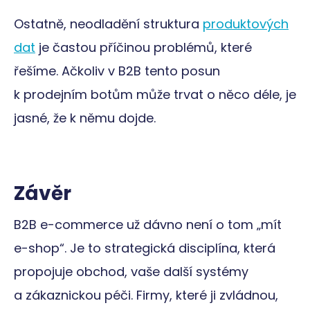
relace pro
webu.
analytické účely.
Ostatně, neodladění struktura
produktových
VISITOR_INFO1_LIVE
5 měsíců
Tento soub
Google LLC
_ga
1 rok 1
Tento název
Google LLC
4 týdny
cookie
.youtube.com
měsíc
souboru cookie
dat
je častou příčinou problémů, které
.emorfiq.com
nastavuje
je spojen s
Youtube ke
Google
sledování
řešíme. Ačkoliv v B2B tento posun
Universal
uživatelský
Analytics - což je
předvoleb p
k prodejním botům může trvat o něco déle, je
významná
videa Youtu
aktualizace
vložená do
běžněji
webů; může
jasné, že k němu dojde.
používané
také určit, z
analytické
návštěvník
služby Google.
webu použí
Tento soubor
novou neb
cookie se
starou verzi
používá k
rozhraní
rozlišení
Youtube.
Závěr
jedinečných
uživatelů
sid
.seznam.cz
4 týdny 2
Toto je velm
přiřazením
dny
běžný náze
náhodně
souboru coo
B2B e-commerce už dávno není o tom „mít
vygenerovaného
ale pokud j
čísla jako
nalezen jak
e-shop“. Je to strategická disciplína, která
identifikátoru
soubor cook
klienta. Je
relace, bude
součástí
propojuje obchod, vaše další systémy
pravděpod
každého
použit jako 
požadavku na
správu stav
a zákaznickou péči. Firmy, které ji zvládnou,
stránku na webu
relace.
a slouží k