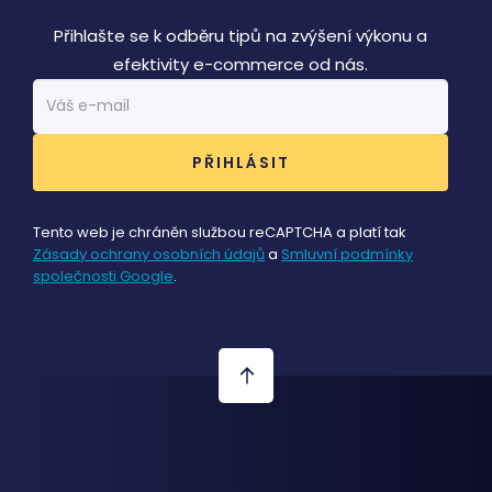
prohlížeče
cookie prvn
strany
Přihlašte se k odběru tipů na zvýšení výkonu a
společnosti
Microsoft M
efektivity e-commerce od nás.
který
používáme 
měření
používání 
pro interní
analýzu.
MR
1 týden
Toto je sou
Microsoft
cookie prvn
Corporation
strany
.c.clarity.ms
společnosti
Tento web je chráněn službou reCAPTCHA a platí tak
Microsoft M
Zásady ochrany osobních údajů
a
Smluvní podmínky
který
používáme 
společnosti Google
.
měření
používání 
pro interní
analýzu.
IDE
1 rok 3
Tento soub
Google LLC
týdny
cookie
.doubleclick.net
nastavuje
společnost
Doubleclick
provádí
informace o
tom, jak
koncový