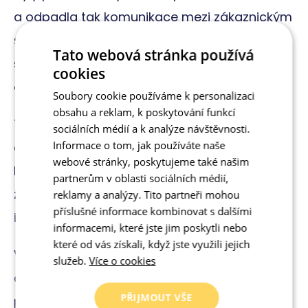
a odpadla tak komunikace mezi zákaznickým
servisem a expedicí. V cílovém stavu tak e-
Tato webová stránka používá
shop měl sloužit jako zdroj všech informací
cookies
a eliminovat chybové objednávky.
Soubory cookie používáme k personalizaci
obsahu a reklam, k poskytování funkcí
To se povedlo na jedničku: Oproti dřívějšku
sociálních médií a k analýze návštěvnosti.
Informace o tom, jak používáte naše
dnes
98 % objednávek projde systémem
webové stránky, poskytujeme také našim
bez zásahu lidské ruky
, přičemž část
partnerům v oblasti sociálních médií,
zbývajících objednávek se zastavuje kvůli
reklamy a analýzy. Tito partneři mohou
příslušné informace kombinovat s dalšími
individuálním požadavkům zákazníků.
informacemi, které jste jim poskytli nebo
které od vás získali, když jste využili jejich
Výrazně se také snížila chybovost a tým je
služeb.
Více o cookies
díky funkčnímu systému schopen odbavit
PŘIJMOUT VŠE
přibližně o
200 % více objednávek
než před