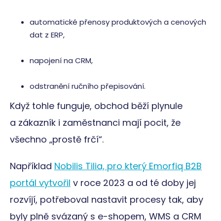
automatické přenosy produktových a cenových
dat z ERP,
napojení na CRM,
odstranění ručního přepisování.
Když tohle funguje, obchod běží plynule
a zákazník i zaměstnanci mají pocit, že
všechno „prostě frčí“.
Například
Nobilis Tilia, pro který Emorfiq B2B
portál vytvořil
v roce 2023 a od té doby jej
rozvíjí, potřeboval nastavit procesy tak, aby
byly plně svázaný s e-shopem, WMS a CRM