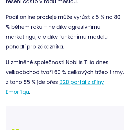
řešení často v řádu měsíců.
Nezbytně nutné cookies
Analytické cookies
Marketingové cookies
Funkční cookies
Podíl online prodeje může vyrůst z 5 % na 80
Nezařazené cookies
% během roku – ne díky agresivnímu
Nezbytně nutné soubory cookie umožňují základní
marketingu, ale díky funkčnímu modelu
funkce webových stránek, jako je přihlášení
uživatele a správa účtu. Webové stránky nelze bez
pohodlí pro zákazníka.
nezbytně nutných souborů cookie správně používat.
Poskytovatel
Název
Vyprší
Popis
/
Doména
U zmíněné společnosti Nobilis Tilia dnes
__cf_bm
29
Tento s
Cloudflare
velkoobchod tvoří 60 % celkových tržeb firmy,
minut
cookie 
Inc.
58
používá
.linkedin.com
sekund
rozlišen
z toho 85 % jde přes
B2B portál z dílny
lidmi a
roboty. 
Emorfiqu
.
pro we
přínosn
bylo m
podáva
platné 
o použí
jejich
webový
stránek.