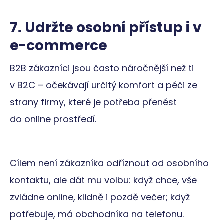
zapama
předvol
souhlas
7. Udržte osobní přístup i v
soubor
cookie
e-commerce
návštěv
Je nutn
banner
cookie
B2B zákazníci jsou často náročnější než ti
Cookie-
Script.
fungova
v B2C – očekávají určitý komfort a péči ze
správně
strany firmy, které je potřeba přenést
__cf_bm
29
Tento s
Cloudflare
minut
cookie 
Inc.
do online prostředí.
57
používá
.t.co
sekund
rozlišen
lidmi a
roboty. 
pro we
přínosn
bylo m
Cílem není zákazníka odříznout od osobního
podáva
platné 
kontaktu, ale dát mu volbu: když chce, vše
o použí
jejich
zvládne online, klidně i pozdě večer; když
webový
stránek.
potřebuje, má obchodníka na telefonu.
Storage declaration