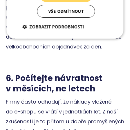
přechodem na nový e-shop, novým CRM
VŠE ODMÍTNOUT
a celkově pozměněnou flow. Díky tomu je
v prodejních špičkách, ke kterým pravidelně
ZOBRAZIT PODROBNOSTI
dochází, Nobilis Tilia schopen odbavit až 800
Nezbytně nutné
Analytické
cookies
cookies
velkoobchodních objednávek za den.
Marketingové
Funkční cookies
cookies
6. Počítejte návratnost
v měsících, ne letech
Nezařazené cookies
Firmy často odhadují, že náklady vložené
do e-shopu se vrátí v jednotkách let. Z naší
zkušenosti je to přitom u dobře promyšlených