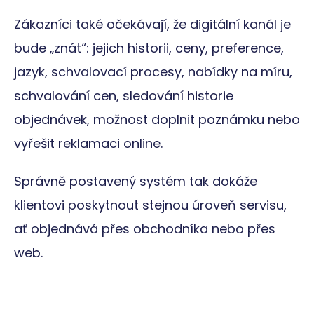
Storage
Zákazníci také očekávají, že digitální kanál je
Název
Popis
type
bude „znát“: jejich historii, ceny, preference,
lastExternalReferrerTime
Místní
úložiště
jazyk, schvalovací procesy, nabídky na míru,
radar_session
Místní
úložiště
schvalování cen, sledování historie
leady_tab_id
Místní
objednávek, možnost doplnit poznámku nebo
úložiště
radar_sn_sg
Úložiště
vyřešit reklamaci online.
relace
_cltk
Úložiště
Správně postavený systém tak dokáže
relace
sid
Místní
klientovi poskytnout stejnou úroveň servisu,
úložiště
ať objednává přes obchodníka nebo přes
_gcl_ls
Místní
úložiště
web.
szn:idnts:cch
Místní
úložiště
radar_sn_sh
Úložiště
relace