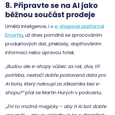
radar_sn_rs
Úložiště
8. Připravte se na AI jako
relace
běžnou součást prodeje
_uetsid_exp
Místní
úložiště
_uetvid_exp
Místní
Umělá inteligence, i v
e-shopové platformě
úložiště
Emorfiq
, už dnes pomáhá se zpracováním
radar_device_id_expires
Místní
úložiště
produktových dat, překlady, doplňováním
radar_device_id
Místní
úložiště
informací nebo úpravou fotek.
radar_sn_ped
Úložiště
relace
„Budou ale e-shopy vůbec za rok, dva, tři
_uetvid
Místní
úložiště
potřeba, nestačí dobře postavená data pro
_uetsid
Místní
AI bota, který nakoupí za zákazníka bez e-
úložiště
lastExternalReferrer
Místní
shopu?“
ptal se Martin Hurych v podcastu.
úložiště
radar_session_expires
Místní
úložiště
„Zní to možná magicky – aby ti AI bot dobře
radar_sn_de
Úložiště