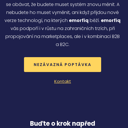
uživatel pou
se obávat, že budete muset systém znovu měnit. A
web, a
jakoukoli
nebudete ho muset vyměnit, ani když přijdou nové
reklamu, kt
koncový
verze technologí, na kterých
emorfiq
běží.
emorfiq
uživatel mo
vidět před
vás podpoří i v růstu na zahraničních trzích, při
návštěvou
uvedeného
propojování na marketplaces, ale i v kombinaci B2B
webu.
a B2C.
lidc
1 den
Toto je cook
Microsoft
první strany
Corporation
společnosti
.linkedin.com
Microsoft M
které zajišťu
NEZÁVAZNÁ POPTÁVKA
správné
fungování t
webové
stránky.
Kontakt
_fbp
2 měsíce 4
Používá
Meta Platform
týdny
Facebook k
Inc.
poskytován
.emorfiq.com
řady reklam
produktů, j
je nabízení 
v reálném č
od inzerent
třetích stran
Buďte o krok napřed
SM
.c.clarity.ms
Zavřením
Toto je sou