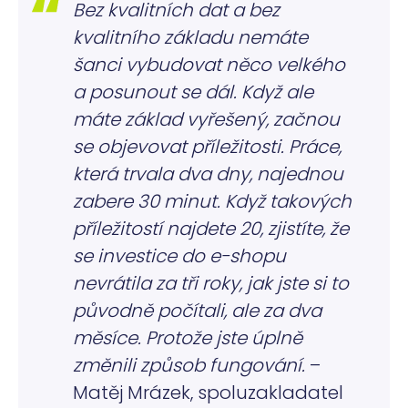
Bez kvalitních dat a bez
__cf_bm
29
Tento s
Cloudflare
minut
cookie 
Inc.
kvalitního základu nemáte
57
používá
.twitter.com
sekund
rozlišen
Google
lidmi a
šanci vybudovat něco velkého
Privacy Policy
roboty. 
pro we
a posunout se dál. Když ale
přínosn
bylo m
máte základ vyřešený, začnou
podáva
platné 
se objevovat příležitosti. Práce,
o použí
jejich
která trvala dva dny, najednou
webový
stránek.
zabere 30 minut. Když takových
VISITOR_PRIVACY_METADATA
5
Tento s
YouTube
příležitostí najdete 20, zjistíte, že
měsíců
cookie s
.youtube.com
4
k uklád
se investice do e-shopu
týdny
souhlas
uživatel
volby
nevrátila za tři roky, jak jste si to
soukrom
jejich
původně počítali, ale za dva
interakc
webem.
měsíce. Protože jste úplně
Zaznam
údaje o
změnili způsob fungování.
–
souhlas
návštěv
Matěj Mrázek, spoluzakladatel
různým
zásada