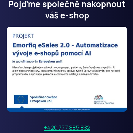
Pojďme společně nakopnout
uživatel pou
webové str
a jakoukoli
váš e-shop
reklamu, kt
koncový
uživatel mo
vidět před
návštěvou
uvedeného
webu.
_uetvid
1 rok 3
Toto je sou
Microsoft
týdny
cookie
Corporation
využívaný
.emorfiq.com
společností
Microsoft B
Ads a je
sledovacím
souborem
cookie.
Umožňuje 
komunikova
uživatelem,
který již dří
navštívil ná
web.
YSC
Zavřením
Tento soub
Google LLC
prohlížeče
cookie
.youtube.com
nastavuje
+420 777 885 882
YouTube ke
sledování